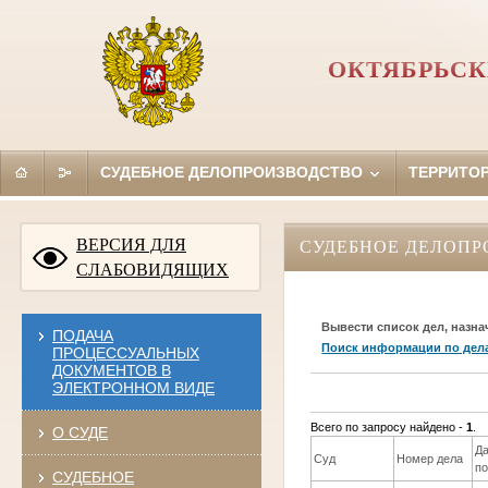
ОКТЯБРЬСК
СУДЕБНОЕ ДЕЛОПРОИЗВОДСТВО
ТЕРРИТО
ВЕРСИЯ ДЛЯ
СУДЕБНОЕ ДЕЛОПР
СЛАБОВИДЯЩИХ
Вывести список дел, назна
ПОДАЧА
Поиск информации по дел
ПРОЦЕССУАЛЬНЫХ
ДОКУМЕНТОВ В
ЭЛЕКТРОННОМ ВИДЕ
Всего по запросу найдено -
1
.
О СУДЕ
Д
Суд
Номер дела
п
СУДЕБНОЕ