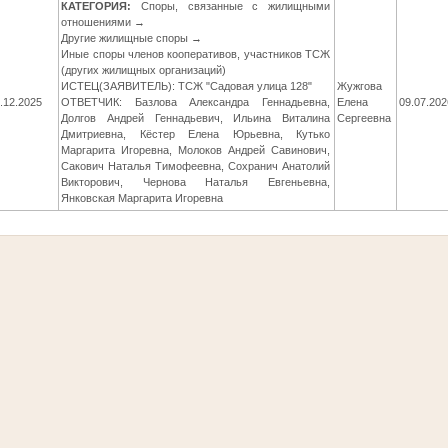
КАТЕГОРИЯ:
Споры, связанные с жилищными
отношениями →
Другие жилищные споры →
Иные споры членов кооперативов, участников ТСЖ
(других жилищных организаций)
ИСТЕЦ(ЗАЯВИТЕЛЬ): ТСЖ "Садовая улица 128"
Жужгова
.12.2025
ОТВЕТЧИК: Базлова Александра Геннадьевна,
Елена
09.07.202
Долгов Андрей Геннадьевич, Ильина Виталина
Сергеевна
Дмитриевна, Кёстер Елена Юрьевна, Кутько
Маргарита Игоревна, Молоков Андрей Савинович,
Сакович Наталья Тимофеевна, Сохранич Анатолий
Викторович, Чернова Наталья Евгеньевна,
Янковская Маргарита Игоревна