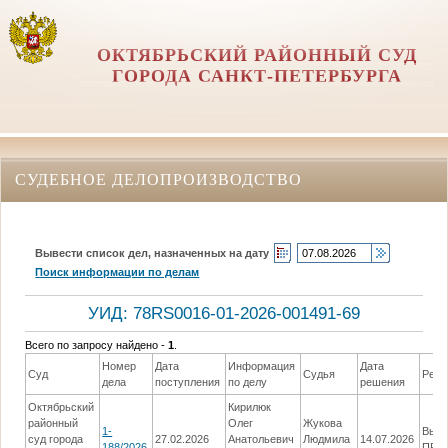
ОКТЯБРЬСКИЙ РАЙОННЫЙ СУД
ГОРОДА САНКТ-ПЕТЕРБУРГА
СУДЕБНОЕ ДЕЛОПРОИЗВОДСТВО
Вывести список дел, назначенных на дату
Поиск информации по делам
УИД: 78RS0016-01-2026-001491-69
Всего по запросу найдено -
1
.
Номер
Дата
Информация
Дата
Суд
Судья
Реш
дела
поступления
по делу
решения
Октябрьский
Кирилюк
районный
Олег
Жукова
1-
Выне
суд города
27.02.2026
Анатольевич
Людмила
14.07.2026
188/2026
ПРИ