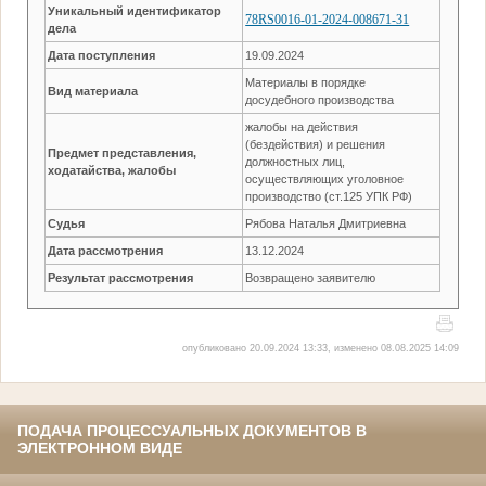
Уникальный идентификатор
78RS0016-01-2024-008671-31
дела
Дата поступления
19.09.2024
Материалы в порядке
Вид материала
досудебного производства
жалобы на действия
(бездействия) и решения
Предмет представления,
должностных лиц,
ходатайства, жалобы
осуществляющих уголовное
производство (ст.125 УПК РФ)
Судья
Рябова Наталья Дмитриевна
Дата рассмотрения
13.12.2024
Результат рассмотрения
Возвращено заявителю
опубликовано 20.09.2024 13:33, изменено 08.08.2025 14:09
ПОДАЧА ПРОЦЕССУАЛЬНЫХ ДОКУМЕНТОВ В
ЭЛЕКТРОННОМ ВИДЕ