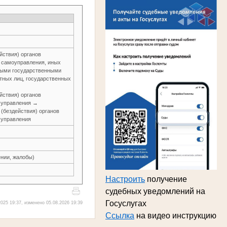
йствия) органов
о самоуправления, иных
ьными государственными
тных лиц, государственных
йствия) органов
о управления →
 (бездействия) органов
о управления
нии, жалобы)
Настроить
получение
судебных уведомлений на
Госуслугах
025 19:37, изменено 05.08.2026 19:39
Ссылка
на видео инструкцию