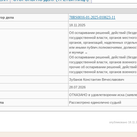
78RS0016-01-2025-010623-11
ор дела
18.11.2025
Об оспаривании решений, действий (безде
государственной власти, органов местног
органов, организаций, наделенных отдел
или иными публич.полномочиями, должнос
и муници →
Об оспаривании решений, действий (безде
государственной власти, органов военног
прочие об оспаривании решений, действий
государственной власти, органов военног
Зубанов Константин Вячеславович
28.07.2026
ОТКАЗАНО в удовлетворении иска (заявле
ла
Рассмотрено единолично судьей
опубликовано 18.11.2