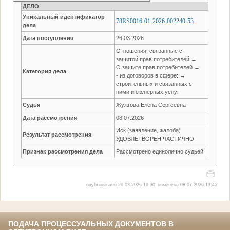
ДЕЛО
Уникальный идентификатор
78RS0016-01-2026-002240-53
дела
Дата поступления
26.03.2026
Отношения, связанные с
защитой прав потребителей →
О защите прав потребителей →
Категория дела
- из договоров в сфере: →
строительных и связанных с
ними инженерных услуг
Судья
Жужгова Елена Сергеевна
Дата рассмотрения
08.07.2026
Иск (заявление, жалоба)
Результат рассмотрения
УДОВЛЕТВОРЕН ЧАСТИЧНО
Признак рассмотрения дела
Рассмотрено единолично судьей
опубликовано 26.03.2026 19:30, изменено 08.07.2026 13:45
ПОДАЧА ПРОЦЕССУАЛЬНЫХ ДОКУМЕНТОВ В