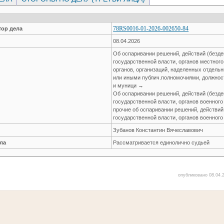
78RS0016-01-2026-002650-84
ор дела
08.04.2026
Об оспаривании решений, действий (безде
государственной власти, органов местног
органов, организаций, наделенных отдел
или иными публич.полномочиями, должнос
и муници →
Об оспаривании решений, действий (безде
государственной власти, органов военног
прочие об оспаривании решений, действий
государственной власти, органов военног
Зубанов Константин Вячеславович
ла
Рассматривается единолично судьей
опубликовано 08.04.2