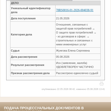
ДЕЛО
Уникальный идентификатор
78RS0016-01-2026-004038-91
дела
Дата поступления
21.05.2026
Отношения, связанные с
защитой прав потребителей →
О защите прав потребителей →
Категория дела
- из договоров в сфере: →
строительных и связанных с
ними инженерных услуг
Судья
Жужгова Елена Сергеевна
Дата рассмотрения
05.08.2026
Иск (заявление, жалоба)
Результат рассмотрения
УДОВЛЕТВОРЕН ЧАСТИЧНО
Признак рассмотрения дела
Рассмотрено единолично судьей
опубликовано 22.05.2026 08:42, изменено 05.08.2026 13:41
ПОДАЧА ПРОЦЕССУАЛЬНЫХ ДОКУМЕНТОВ В