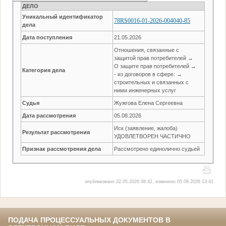
ДЕЛО
Уникальный идентификатор
78RS0016-01-2026-004040-85
дела
Дата поступления
21.05.2026
Отношения, связанные с
защитой прав потребителей →
О защите прав потребителей →
Категория дела
- из договоров в сфере: →
строительных и связанных с
ними инженерных услуг
Судья
Жужгова Елена Сергеевна
Дата рассмотрения
05.08.2026
Иск (заявление, жалоба)
Результат рассмотрения
УДОВЛЕТВОРЕН ЧАСТИЧНО
Признак рассмотрения дела
Рассмотрено единолично судьей
опубликовано 22.05.2026 08:42, изменено 05.08.2026 13:41
ПОДАЧА ПРОЦЕССУАЛЬНЫХ ДОКУМЕНТОВ В